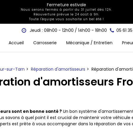
Fermeture estivale
Nous serons fermés à partir du 31 juillet dès 12h.
Réouverture prévue le 24 août à 9h.
Toute l'équipe vous souhaite un bel été !
Jeudi : 08h00 - 12h00 / 14h00 - 18h00
05 61 3
Accueil
Carrosserie
Mécanique / Entretien
Pneu
mur-sur-Tarn
Réparation d'amortisseurs
Réparation d'amorti
ation d'amortisseurs Fr
eurs sont en bonne santé ?
Un bon système d'amortissement es
us savons à quel point il est crucial de maintenir votre véhicule 
xperts est prête à vous accompagner dans la réparation de vos a