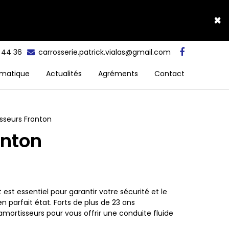
×
5 44 36
carrosserie.patrick.vialas@gmail.com
matique
Actualités
Agréments
Contact
sseurs Fronton
onton
t essentiel pour garantir votre sécurité et le
en parfait état. Forts de plus de 23 ans
mortisseurs pour vous offrir une conduite fluide