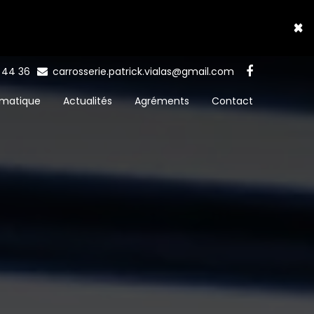
×
5 44 36
carrosserie.patrick.vialas@gmail.com
matique
Actualités
Agréments
Contact