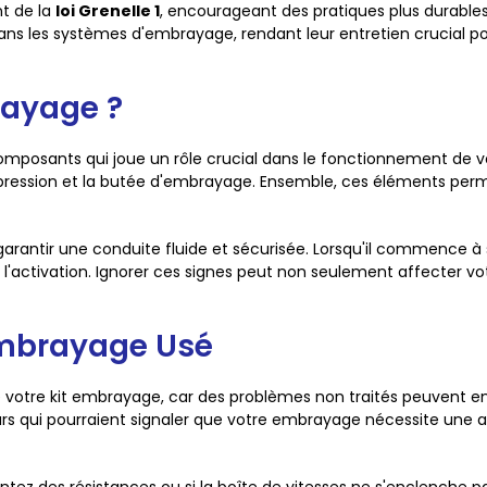
nt de la
loi Grenelle 1
, encourageant des pratiques plus durable
ns les systèmes d'embrayage, rendant leur entretien crucial pou
rayage ?
mposants qui joue un rôle crucial dans le fonctionnement de v
de pression et la butée d'embrayage. Ensemble, ces éléments pe
antir une conduite fluide et sécurisée. Lorsqu'il commence à s'
de l'activation. Ignorer ces signes peut non seulement affecter 
 Embrayage Usé
e de votre kit embrayage, car des problèmes non traités peuvent 
s qui pourraient signaler que votre embrayage nécessite une att