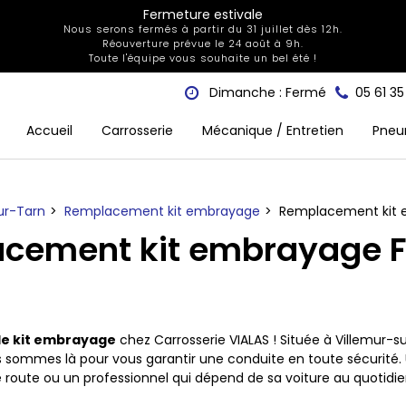
Fermeture estivale
Nous serons fermés à partir du 31 juillet dès 12h.
Réouverture prévue le 24 août à 9h.
Toute l'équipe vous souhaite un bel été !
Dimanche : Fermé
05 61 3
Accueil
Carrosserie
Mécanique / Entretien
Pneu
sur-Tarn
Remplacement kit embrayage
Remplacement kit 
cement kit embrayage F
e kit embrayage
chez Carrosserie VIALAS ! Située à Villemur-su
us sommes là pour vous garantir une conduite en toute sécurité
e route ou un professionnel qui dépend de sa voiture au quotidie