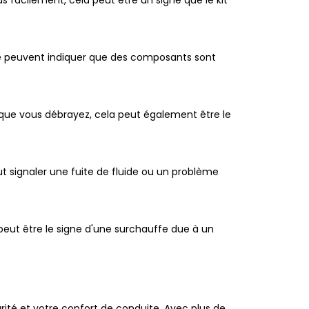
as facilement, cela peut être un signe que le kit
ge peuvent indiquer que des composants sont
rsque vous débrayez, cela peut également être le
t signaler une fuite de fluide ou un problème
peut être le signe d'une surchauffe due à un
ité et votre confort de conduite. Avec plus de