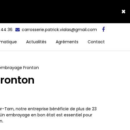
×
5 44 36
carrosserie.patrick.vialas@gmail.com
matique
Actualités
Agréments
Contact
embrayage Fronton
ronton
r-Tarn, notre entreprise bénéficie de plus de 23
. Un embrayage en bon état est essentiel pour
n.