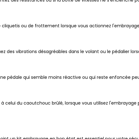
entez des résistances ou si la boîte de vitesses ne s'enclenche p
de cliquetis ou de frottement lorsque vous actionnez l'embraya
ez des vibrations désagréables dans le volant ou le pédalier lo
Une pédale qui semble moins réactive ou qui reste enfoncée peu
à celui du caoutchouc brûlé, lorsque vous utilisez l'embrayage 
int un kit embrayage en bon état est essentiel pour votre sécur