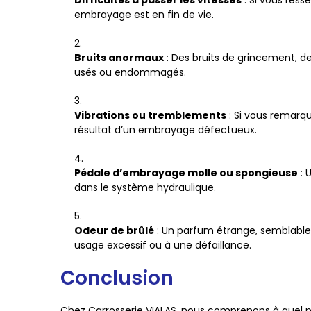
Difficultés à passer les vitesses
: Si vous ress
embrayage est en fin de vie.
Bruits anormaux
: Des bruits de grincement, 
usés ou endommagés.
Vibrations ou tremblements
: Si vous remarqu
résultat d’un embrayage défectueux.
Pédale d’embrayage molle ou spongieuse
: 
dans le système hydraulique.
Odeur de brûlé
: Un parfum étrange, semblable 
usage excessif ou à une défaillance.
Conclusion
Chez Carrosserie VIALAS, nous comprenons à quel po