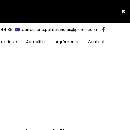
×
5 44 36
carrosserie.patrick.vialas@gmail.com
matique
Actualités
Agréments
Contact