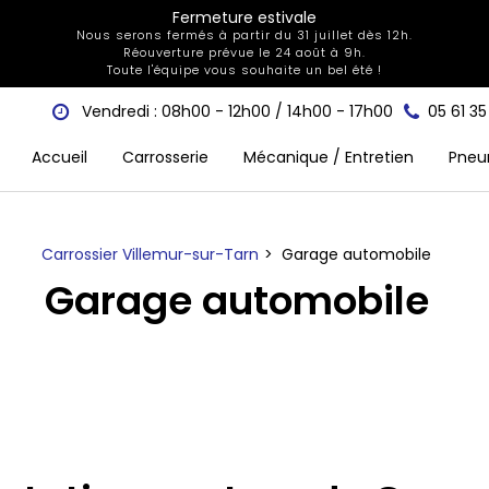
Fermeture estivale
Nous serons fermés à partir du 31 juillet dès 12h.
Réouverture prévue le 24 août à 9h.
Toute l'équipe vous souhaite un bel été !
Vendredi : 08h00 - 12h00 / 14h00 - 17h00
05 61 3
Accueil
Carrosserie
Mécanique / Entretien
Pneu
Carrossier Villemur-sur-Tarn
Garage automobile
Garage automobile